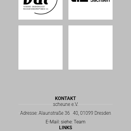
KONTAKT
scheune e.V.
Adresse: Alaunstraße 36–40, 01099 Dresden
E-Mail: siehe: Team
LINKS