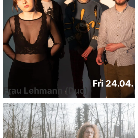
Fri 24.04.
Frau Lehmann (Duo)
Indie