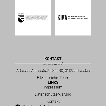
KONTAKT
scheune e.V.
Adresse: Alaunstraße 36–40, 01099 Dresden
E-Mail: siehe: Team
LINKS
Impressum
Datenschutzerklärung
Kontakt