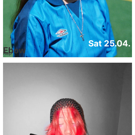
Sat 25.04.
Ebow
Rap