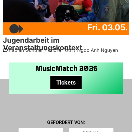
Fri. 03.05.
Jugendarbeit im
Veranstaltungskontext
Fabian Günther /
Andre Toth /
Ngoc Anh Nguyen
MusicMatch 2026
Tickets
GEFÖRDERT VON: