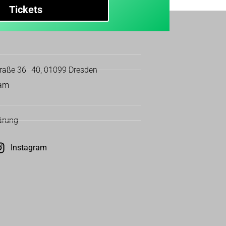
Tickets
traße 36–40, 01099 Dresden
eam
ärung
Instagram