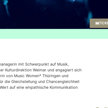
TICK
tmanagerin mit Schwerpunkt auf Musik,
der Kulturdirektion Weimar und engagiert sich
derin von Music Women* Thüringen und
für die Gleichstellung und Chancengleichheit
g Wert auf eine empathische Kommunikation