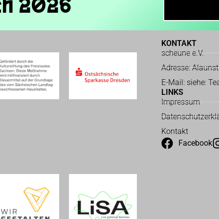
ch 2026
KONTAKT
scheune e.V.
Adresse: Alauns
E-Mail: siehe: T
LINKS
Impressum
Datenschutzerkl
Kontakt
Facebook