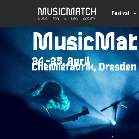
Festival
MusicMat
24.-25. April
Chemiefabrik, Dresden