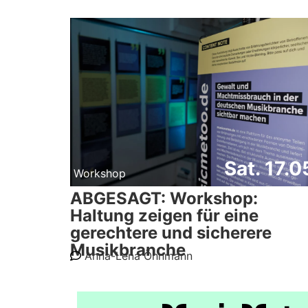
Sat. 17.0
Workshop
ABGESAGT: Workshop:
Haltung zeigen für eine
gerechtere und sicherere
Musikbranche
Anna-Lena Öhnmann