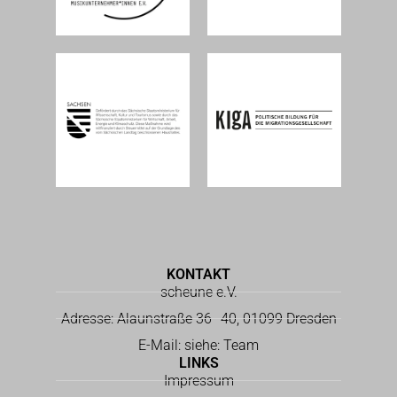
KONTAKT
scheune e.V.
Adresse: Alaunstraße 36–40, 01099 Dresden
E-Mail: siehe: Team
LINKS
Impressum