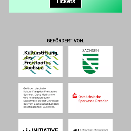
Tickets
gesünderen (Arbeits)-Ort für alle machen. Bundesweit hat der
Verein schon grundständige Debatten über die Gender-
Balance von Festival Line-Ups angestoßen und an Studien
zu diesem Thema mitgewirkt. Gemeinsam mit anderen
Aktivist*innen haben sie 2023 die Plattform #musicmetoo
Germany gegründet, die Gewalt und Machtmissbrauch in der
GEFÖRDERT VON:
Musikbranche sichtbar machen will.
www.musicswomen.de
www.musicmetoo.de