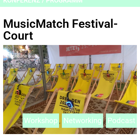
KONFERENZ / PROGRAMM
MusicMatch Festival-
Court
© scheune e. V.
Workshop
Networking
Podcast
,
,