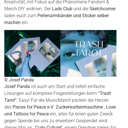
Kreativität, mit Fokus auf die Phänomene Fandom &
Merch DIY widmen. Der
Lads Club
und die
Sketchcorner
laden euch zum
Perlenarmbänder und Sticker selber
machen
ein.
©
Josef Panda
Josef Panda
ist auch am Start und liefert einfache
Lösungen auf komplexe Fragestellungen beim
“Trash
Tarot”
. Easy! Für die MusicMatch packen die Herzen
des
Pieces for Peace e.V
.
Zuckerwattenmaschine
,
Lose
und Tattoos for Peace
ein, alles für einen guten Zweck
gegen Spende bei uns zu erwerben! Gespendet wird
dieses Mal an
„Curly Culture“
, einem Dresdner Verein für