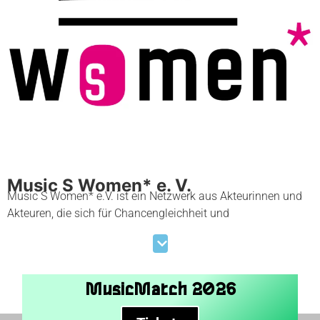
Music S Women* e. V.
Music S Women* e.V. ist ein Netzwerk aus Akteurinnen und
Akteuren, die sich für Chancengleichheit und
Gleichberechtigung in der sächsischen Musikbranche
engagieren. Durch Veranstaltungsreihen, Workshops,
Paneldiskussionen, Netzwerktreffen und politische Arbeit will
der Verein feministische Perspektiven auf die Musikbranche
MusicMatch 2026
sichtbar machen und stärken. Es gilt Ideen und Konzepte zu
entwickeln, die die Branche zu einem sichereren und