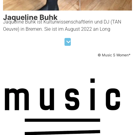
Jaqueline Buhk
Jaqueline Buhk ist Kulturwissenschaftlerin und DJ (TAN
Oeuvre) in Bremen. Sie ist im August 2022 an Long
Covid/ME/cfs erkrankt und seitdem immer seltener als DJ
und im Clubkontext anzutreffen. Durch die Krankheit ist sie
körperlich und kognitiv stark beeinträchtigt, wobei sich ihre
© Music S Women*
Präsenz im Nachtleben, aber auch ihr Hörverhalten radikal
verschoben haben – verschieben mussten.