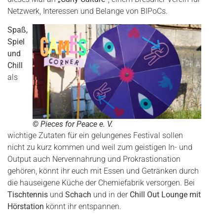
Netzwerk, Interessen und Belange von BIPoCs.
Spaß,
Spiel
und
Chill
als
©
Pieces for Peace e. V.
wichtige Zutaten für ein gelungenes Festival sollen
nicht zu kurz kommen und weil zum geistigen In- und
Output auch Nervennahrung und Prokrastionation
gehören, könnt ihr euch mit Essen und Getränken durch
die hauseigene Küche der Chemiefabrik versorgen. Bei
Tischtennis
und
Schach
und in der
Chill Out Lounge mit
Hörstation
könnt ihr entspannen.