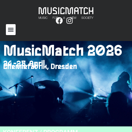
MusicMatch 2026
24.-25. April
Chemiefabrik, Dresden