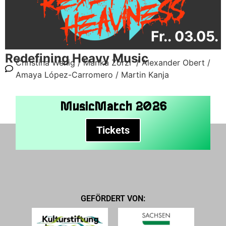
Fr.. 03.05.
Redefining Heavy Music
Christina Wenig /
Marika Zorzi /
Alexander Obert /
Amaya López-Carromero /
Martin Kanja
MusicMatch 2026
Tickets
GEFÖRDERT VON: