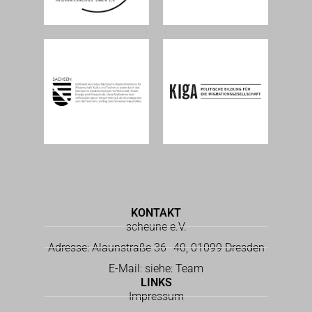
KONTAKT
scheune e.V.
Adresse: Alaunstraße 36–40, 01099 Dresden
E-Mail: siehe: Team
LINKS
Impressum