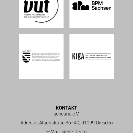
KONTAKT
scheune e.V.
Adresse: Alaunstraße 36–40, 01099 Dresden
E-Mail: siehe: Team