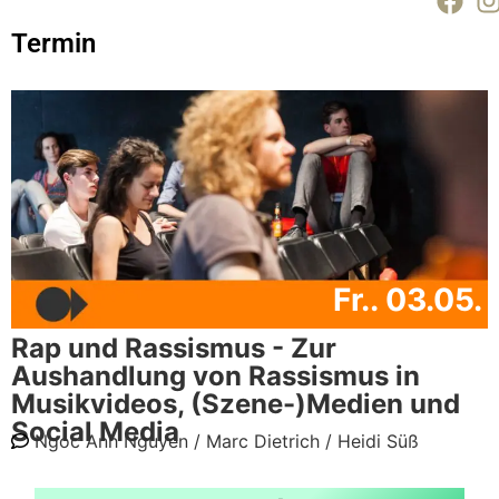
Termin
Fr.. 03.05.
Rap und Rassismus - Zur
Aushandlung von Rassismus in
Musikvideos, (Szene-)Medien und
Social Media
Ngoc Anh Nguyen /
Marc Dietrich /
Heidi Süß