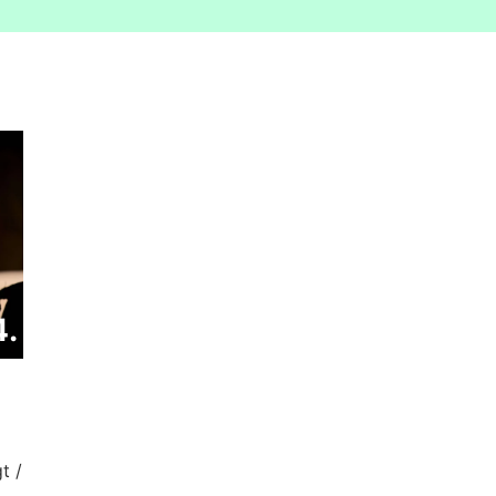
4.
g
t /