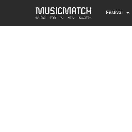
Festival
MusicMat
24.-25. April
Chemiefabrik, Dresden