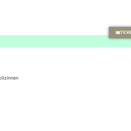
TICK
lizinnen