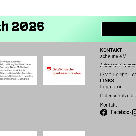
ch 2026
KONTAKT
scheune e.V.
Adresse: Alauns
E-Mail: siehe: T
LINKS
Impressum
Datenschutzerkl
Kontakt
Facebook