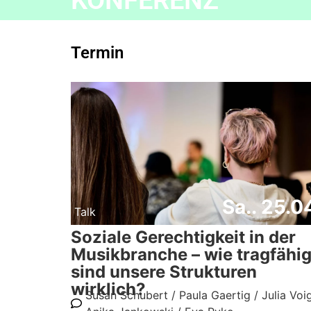
Termin
Sa.. 25.0
Talk
Soziale Gerechtigkeit in der
Musikbranche – wie tragfähi
sind unsere Strukturen
wirklich?
Susan Schubert /
Paula Gaertig /
Julia Voig