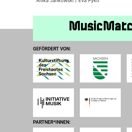
Anika Jankowski /
Eva Pyko
MusicMat
GEFÖRDERT VON:
PARTNER*INNEN: