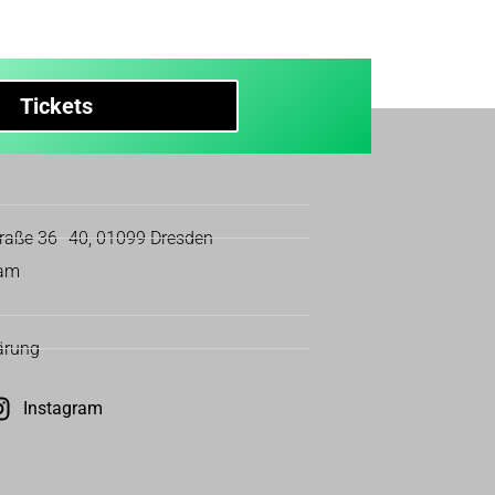
Tickets
traße 36–40, 01099 Dresden
eam
ärung
Instagram