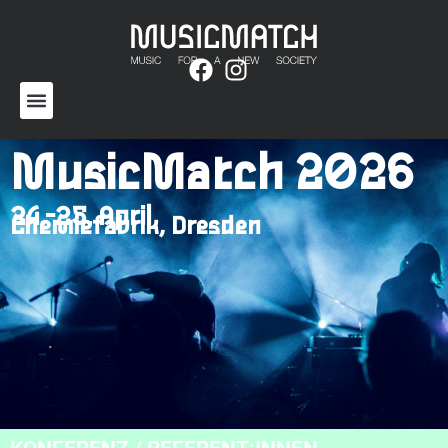
MusicMatch 2026
24.-25. April
Chemiefabrik, Dresden