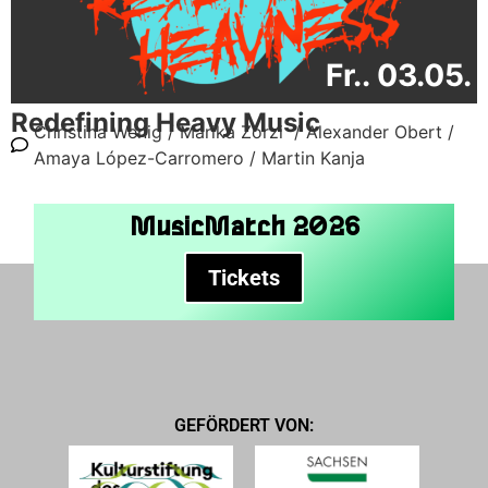
Fr.. 03.05.
Redefining Heavy Music
Christina Wenig /
Marika Zorzi /
Alexander Obert /
Amaya López-Carromero /
Martin Kanja
MusicMatch 2026
Tickets
GEFÖRDERT VON: