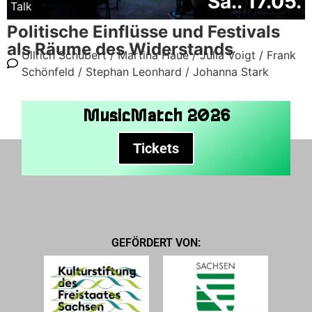
Sa.. 17.05.
Talk
Politische Einflüsse und Festivals
als Räume des Widerstands
Ullrich Schubert /
Martina Haue /
Julia Voigt /
Frank
Schönfeld /
Stephan Leonhard /
Johanna Stark
MusicMatch 2026
Tickets
GEFÖRDERT VON: