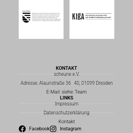
KONTAKT
scheune e.V.
Adresse: Alaunstraße 36–40, 01099 Dresden
E-Mail: siehe: Team
LINKS
Impressum
Datenschutzerklärung
Kontakt
Facebook
Instagram