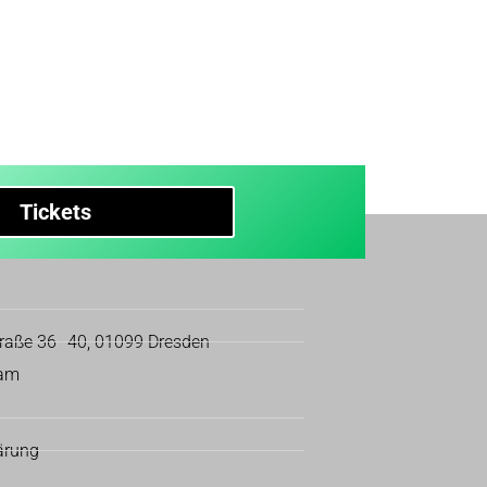
Tickets
traße 36–40, 01099 Dresden
eam
ärung