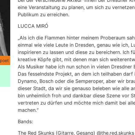
eine Veranstaltung zu planen, um sich zu vernetz
Publikum zu erreichen.
LUCCA MIRÓ
„Als ich die Flammen hinter meinem Proberaum sah 
einmal wie viele Leute in Dresden, genau wie ich, L
inspirieren zu lassen und diese zu bereichern. Ich f
kreative Köpfe gibt, mit denen man sich weiterent
npoet
Als Musiker habe ich nun schon in vielen Dresdner 
Das fesselndste Projekt, an dem ich teilhaben darf i
Dynamo, Bosch oder die Semperoper, aber wir brau
dieser Stadt, da wir sie genauso beleben wie alle 
bin unheimlich froh und dankbar diese Szene vor St
vertreten zu dürfen und möchte mich damit bei al
machen.“
Bands:
The Red Skunks (Gitarre, Gesang) @the.red.skunks