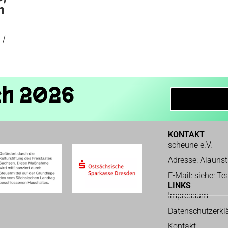
m
 /
ch 2026
KONTAKT
scheune e.V.
Adresse: Alauns
E-Mail: siehe: T
LINKS
Impressum
Datenschutzerkl
Kontakt