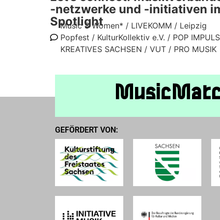
-netzwerke und -initiativen i
Spotlight
Music S Women* /
LIVEKOMM /
Leipzig
Popfest /
KulturKollektiv e.V. /
POP IMPULS
KREATIVES SACHSEN /
VUT /
PRO MUSIK
MusicMat
GEFÖRDERT VON: