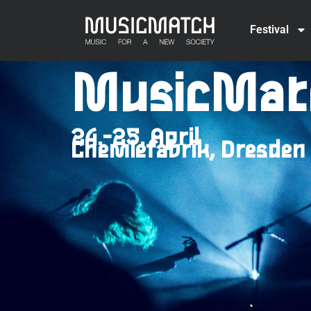
Festival
MusicMat
24.-25. April
Chemiefabrik, Dresden