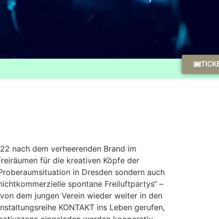
TICK
2022 nach dem verheerenden Brand im
reiräumen für die kreativen Köpfe der
 Proberaumsituation in Dresden sondern auch
chtkommerzielle spontane Freiluftpartys“ –
von dem jungen Verein wieder weiter in den
staltungsreihe KONTAKT ins Leben gerufen,
reativszene eingeladen werden kooperativ