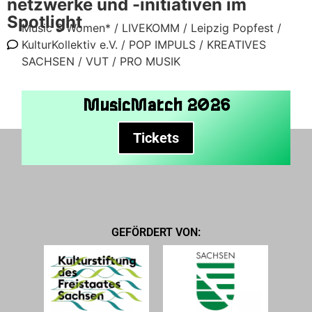
netzwerke und -initiativen im
Spotlight
Music S Women* /
LIVEKOMM /
Leipzig Popfest /
KulturKollektiv e.V. /
POP IMPULS /
KREATIVES
SACHSEN /
VUT /
PRO MUSIK
MusicMatch 2026
Tickets
GEFÖRDERT VON: